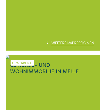
WEITERE IMPRESSIONEN
GEWERBLICH
GEWERBE- UND
WOHNIMMOBILIE IN MELLE