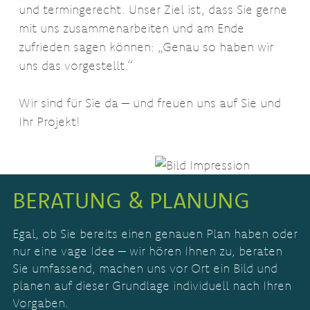
und termingerecht. Unser Ziel ist, dass Sie gerne
mit uns zusammenarbeiten und am Ende
zufrieden sagen können: „Genau so haben wir
uns das vorgestellt.“
Wir sind für Sie da – und freuen uns auf Sie und
Ihr Projekt!
BERATUNG & PLANUNG
Egal, ob Sie bereits einen genauen Plan haben oder
nur eine vage Idee – wir hören Ihnen zu, beraten
Sie umfassend, machen uns vor Ort ein Bild und
planen auf dieser Grundlage individuell nach Ihren
Vorgaben.