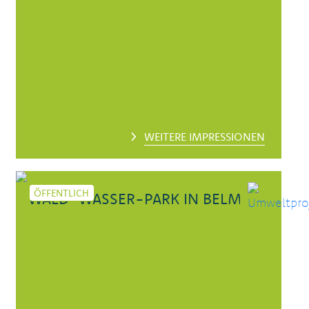
WEITERE IMPRESSIONEN
ÖFFENTLICH
WALD-WASSER-PARK IN BELM