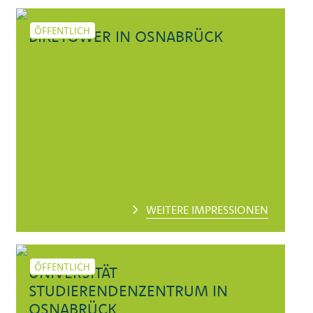
ÖFFENTLICH
BIKETOWER IN OSNABRÜCK
WEITERE IMPRESSIONEN
ÖFFENTLICH
UNIVERSITÄT
STUDIERENDENZENTRUM IN
OSNABRÜCK